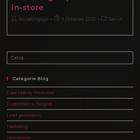
in-store
Autore
Articolo
Categoria
SocialEngage
9 Febbraio 2025
Servizi
dell'articolo:
pubblicato:
dell'articolo:
Categorie Blog
Case History / Interviste
E-commerce / Negozi
Lead generation
Marketing
ristorazione