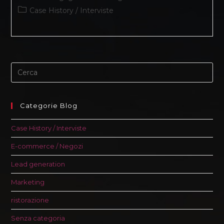
dell'articolo:
pubblicato:
Categoria
Case History / Interviste
dell'articolo:
Categorie Blog
Case History / Interviste
E-commerce / Negozi
Lead generation
Marketing
ristorazione
Senza categoria